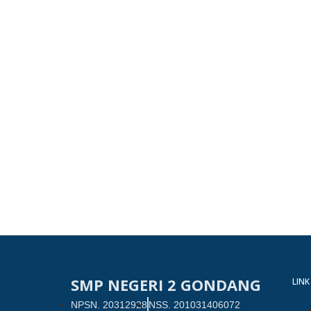
SMP NEGERI 2 GONDANG
LINK
NPSN. 20312928
NSS. 201031406072