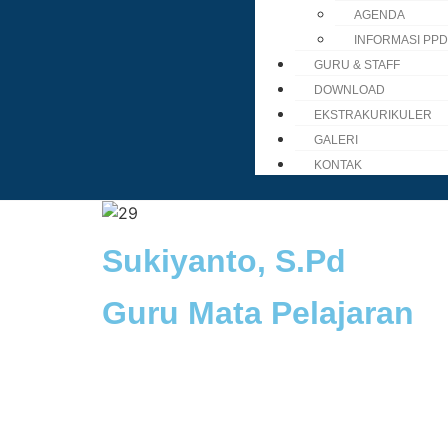
AGENDA
INFORMASI PP
GURU & STAFF
DOWNLOAD
EKSTRAKURIKULER
GALERI
KONTAK
Sukiyanto, S.Pd
Guru Mata Pelajaran