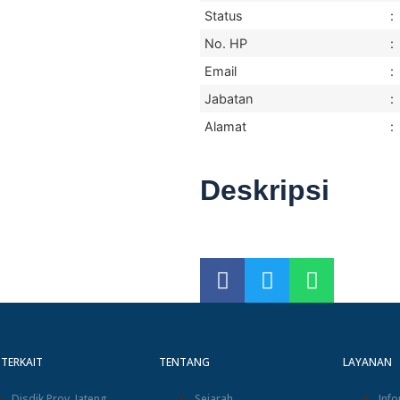
Status
:
No. HP
:
Email
:
Jabatan
:
Alamat
:
Deskripsi
 TERKAIT
TENTANG
LAYANAN
Disdik Prov. Jateng
Sejarah
Info