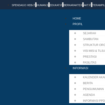
SPENDAGO HEBAT
HUMANIS
EDUKATIF
BERKARAKTER
AKTIF
TERAMPIL
HOME
PROFIL
SEJARAH
SAMBUTAN
STRUKTUR ORG
VISI MISI & TUJ
PRESTASI
FASILITAS
INFORMASI
KALENDER AKA
BERITA
PENGUMUMAN
AGENDA
INFORMASI PP