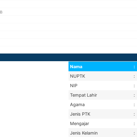
DB
Nama
:
NUPTK
:
NIP
:
Tempat Lahir
:
Agama
:
Jenis PTK
:
Mengajar
:
Jenis Kelamin
: