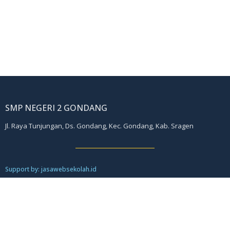
SMP NEGERI 2 GONDANG
Jl. Raya Tunjungan, Ds. Gondang, Kec. Gondang, Kab. Sragen
Support by: jasawebsekolah.id